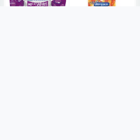
BALA FREEGELLS 1UN
VELA DE ANIVERSÁRIO
BOMPACK BRANCA N°4
R$ 0,20
R$ 4,99
VER MAIS
VER MAIS