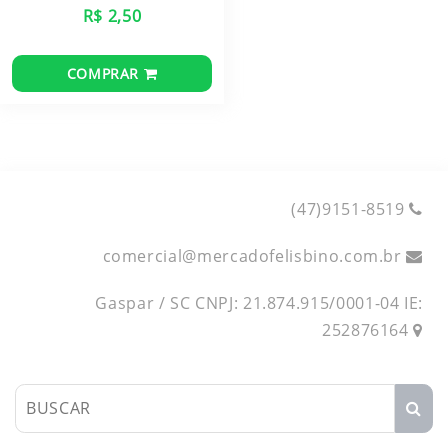
R$ 2,50
COMPRAR
(47)9151-8519
comercial
@
mercadofelisbino.com.br
Gaspar / SC CNPJ: 21.874.915/0001-04 IE:
252876164