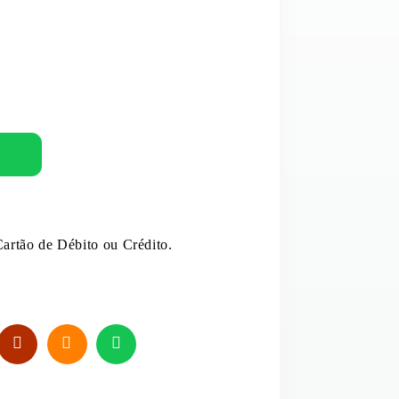
MOLHOS E EXTRATOS
PUDIM
OVOS
E E LEITE DE COCO
REFRESCO
ANTÂNEOS
SAL
artão de Débito ou Crédito.