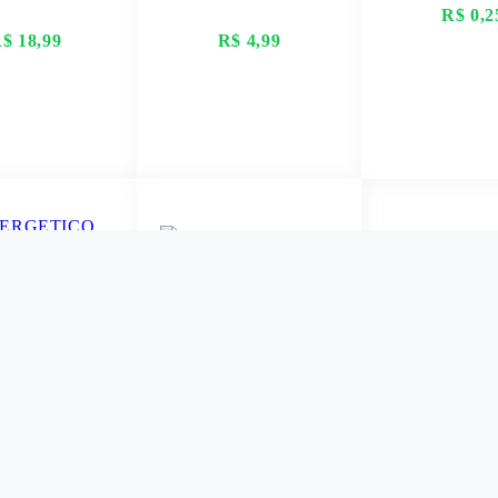
R$ 0,2
$ 18,99
R$ 4,99
ER MAIS
VER MAIS
VER M
ERGETICO
SACO DE LIXO
TER ENERGY
VERSÁTIL 30LT C/10
RA VIOLET
R$ 6,80
473ML
$ 10,50