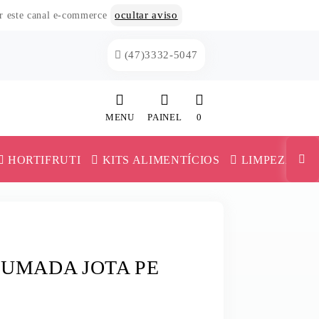
ocultar aviso
or este canal e-commerce
(47)3332-5047
MENU
PAINEL
0
INÍCIO
HORTIFRUTI
KITS ALIMENTÍCIOS
LIMPEZA
CATEGORIAS
MAIONESE E KETCHUP
PAINEL DE CLIENTE
TRIGO
MILHO E ERVILHA
CARRINHO
FUMADA JOTA PE
VERSAS
MILHO PIPOCA
MISTURA PARA BOLO