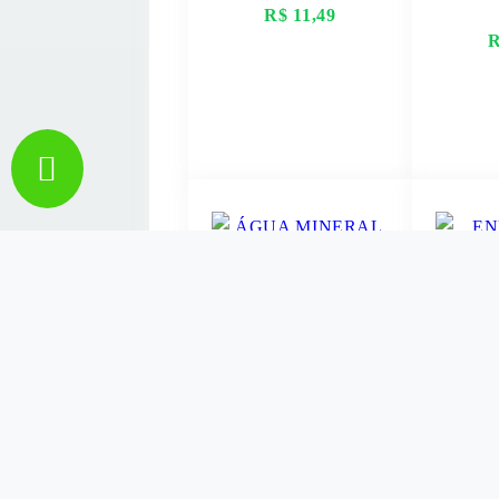
R$ 11,49
R
VER MAIS
V
ÁGUA MINERAL H
EN
LEVE RETORNÁVEL
MONS
GARRAFÃO DE 20L
ULT
R$ 11,99
R