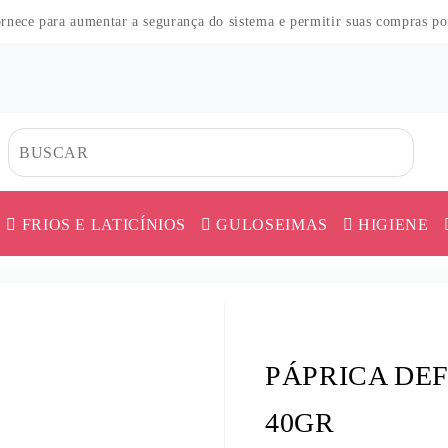
fornece para aumentar a segurança do sistema e permitir suas compras p
FRIOS E LATICÍNIOS
GULOSEIMAS
HIGIENE
CO
HAS
DOS
TES
HAS
MORTADELA E APRESUNTADO
CAFÉ
ERVA MATE
AS
MES
O
QUEIJO
CEREAL
FARINHA DE 
PÁPRICA DE
COS
UER
AR
 PÓ
SALAME E DEFUMADOS
CHÁ
FARINHAS DI
ICA
ES
SALSICHA
COBERTURA
FEIJÃO
40GR