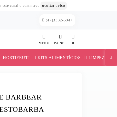
ocultar aviso
or este canal e-commerce
(47)3332-5047
MENU
PAINEL
0
INÍCIO
HORTIFRUTI
KITS ALIMENTÍCIOS
LIMPEZA
CATEGORIAS
MAIONESE E KETCHUP
PAINEL DE CLIENTE
TRIGO
MILHO E ERVILHA
CARRINHO
E BARBEAR
VERSAS
MILHO PIPOCA
MISTURA PARA BOLO
RESTOBARBA