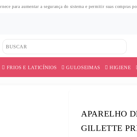
fornece para aumentar a segurança do sistema e permitir suas compras p
FRIOS E LATICÍNIOS
GULOSEIMAS
HIGIENE
CO
HAS
DOS
TES
HAS
MORTADELA E APRESUNTADO
CAFÉ
ERVA MATE
AS
MES
O
QUEIJO
CEREAL
FARINHA DE 
APARELHO D
COS
UER
AR
 PÓ
SALAME E DEFUMADOS
CHÁ
FARINHAS DI
ICA
ES
SALSICHA
COBERTURA
FEIJÃO
GILLETTE P