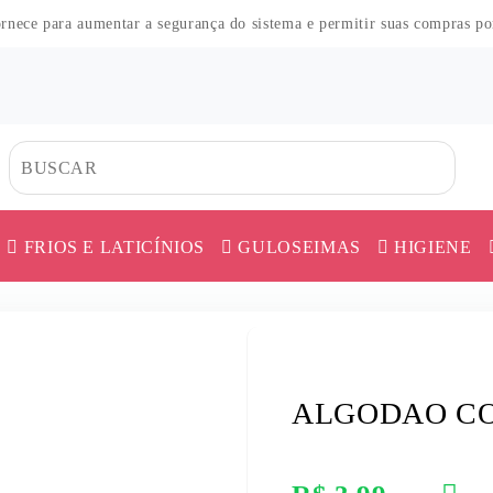
fornece para aumentar a segurança do sistema e permitir suas compras p
FRIOS E LATICÍNIOS
GULOSEIMAS
HIGIENE
CO
HAS
DOS
TES
HAS
MORTADELA E APRESUNTADO
CAFÉ
ERVA MATE
AS
MES
O
QUEIJO
CEREAL
FARINHA DE 
ALGODAO CO
COS
UER
AR
 PÓ
SALAME E DEFUMADOS
CHÁ
FARINHAS DI
ICA
ES
SALSICHA
COBERTURA
FEIJÃO