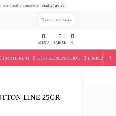
ocultar aviso
or este canal e-commerce
(47)3332-5047
MENU
PAINEL
0
INÍCIO
HORTIFRUTI
KITS ALIMENTÍCIOS
LIMPEZA
CATEGORIAS
MAIONESE E KETCHUP
PAINEL DE CLIENTE
TRIGO
MILHO E ERVILHA
CARRINHO
TTON LINE 25GR
VERSAS
MILHO PIPOCA
MISTURA PARA BOLO