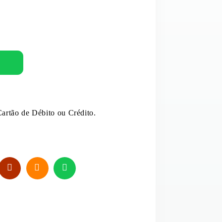
MOLHOS E EXTRATOS
PUDIM
OVOS
E E LEITE DE COCO
REFRESCO
ANTÂNEOS
SAL
artão de Débito ou Crédito.