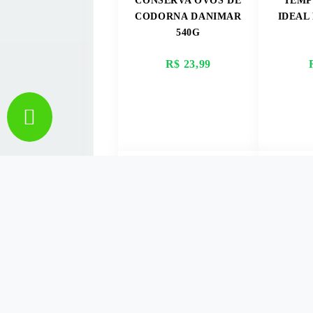
CONSERVA OVOS DE
TEMP
CODORNA DANIMAR
IDEAL
540G
R$ 23,99
VER MAIS
V
PUDIM MORANGO
B
NEILAR 30GR
CHOC