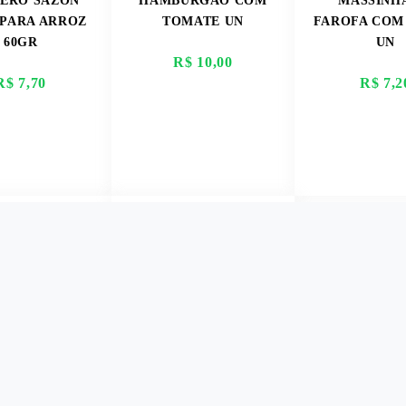
ERO SAZÓN
HAMBURGÃO COM
MASSINH
 PARA ARROZ
TOMATE UN
FAROFA COM
60GR
UN
R$ 10,00
R$ 7,70
R$ 7,2
ER MAIS
VER MAIS
VER M
ARRA DE
BICARBONATO DE
OLATE COM
SODIO NEILAR 100G