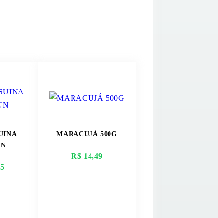
UINA
MARACUJÁ 500G
UN
R$ 14,49
95
AIS
VER MAIS