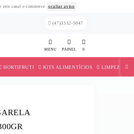
ocultar aviso
or este canal e-commerce
(47)3332-5047
MENU
PAINEL
0
INÍCIO
HORTIFRUTI
KITS ALIMENTÍCIOS
LIMPEZA
CATEGORIAS
MAIONESE E KETCHUP
PAINEL DE CLIENTE
TRIGO
MILHO E ERVILHA
CARRINHO
SARELA
VERSAS
MILHO PIPOCA
MISTURA PARA BOLO
300GR