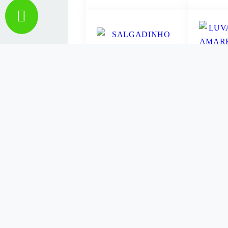
SALGADINHO
LUVA
TREEPS SABOR
AMAR
BACON 35G
TAMANH
R$ 2,50
VER MAIS
V