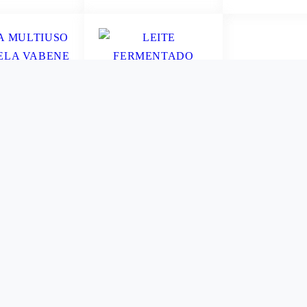
 MULTIUSO
LEITE FERMENTADO
ELA VABENE
BATAVINHO UVA
O M C/1 PAR
80GR 1UN
R$ 5,99
R$ 1,99
ER MAIS
VER MAIS