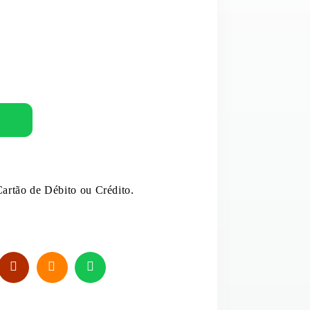
MOLHOS E EXTRATOS
PUDIM
OVOS
E E LEITE DE COCO
REFRESCO
ANTÂNEOS
SAL
artão de Débito ou Crédito.