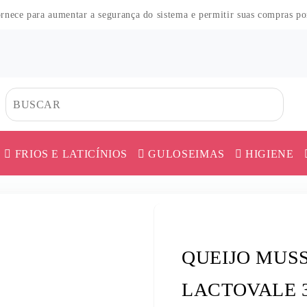
fornece para aumentar a segurança do sistema e permitir suas compras p
FRIOS E LATICÍNIOS
GULOSEIMAS
HIGIENE
CO
HAS
DOS
TES
HAS
MORTADELA E APRESUNTADO
CAFÉ
ERVA MATE
AS
MES
O
QUEIJO
CEREAL
FARINHA DE 
QUEIJO MUS
COS
UER
AR
 PÓ
SALAME E DEFUMADOS
CHÁ
FARINHAS DI
ICA
ES
SALSICHA
COBERTURA
FEIJÃO
LACTOVALE 