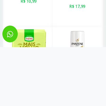
R$ 10,99
R$ 17,99
VER MAIS
VER MAIS
MACARRÃO PARAFUSO MAIS
CONDICIONADOR PANTENE
MOLHO ORQUIDEA 400GR
HIDRATAÇAO 175ML
R$ 5,49
R$ 18,99