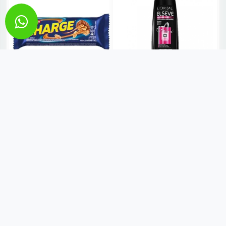
CHOCOLATE CHARGE 40GR
CONDICIONADOR ELSEVE
ARGININA RESIST
R$ 3,50
FORTIFICANTE 200ML
R$ 17,49
VER MAIS
VER MAIS