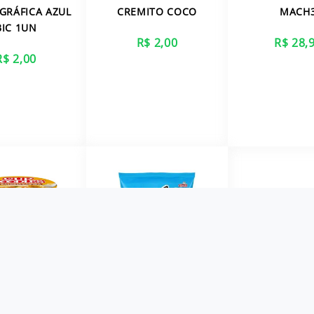
GRÁFICA AZUL
CREMITO COCO
MACH
BIC 1UN
R$ 2,00
R$ 28,
R$ 2,00
ER MAIS
VER MAIS
VER M
 NOODLES
SALGADINHO