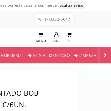
ocultar aviso
mpras por este canal e-commerce
(47)3332-5047
MENU
PAINEL
0
INÍCIO
HORTIFRUTI
KITS ALIMENTÍCIOS
LIMPEZA
ME
CATEGORIAS
MAIONESE E KETCHUP
PAINEL DE CLIENTE
RIGO
MILHO E ERVILHA
CARRINHO
ENTADO BOB
ERSAS
MILHO PIPOCA
MISTURA PARA BOLO
 C/6UN.