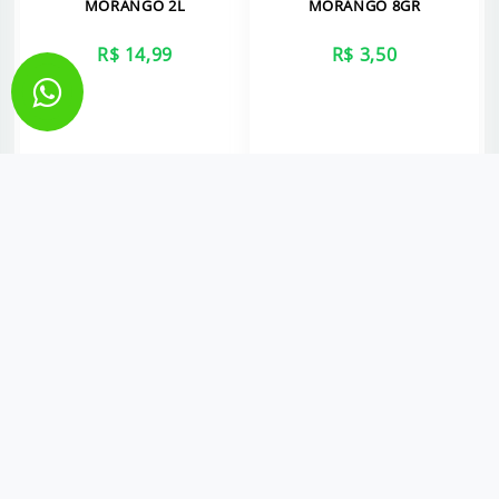
MORANGO 2L
MORANGO 8GR
R$ 14,99
R$ 3,50
VER MAIS
VER MAIS
SALGADINHO CHEETOS
IOGURTE TIROL COCO
SABOR LUA PARMESÃO 80G
GARRAFA 830ML