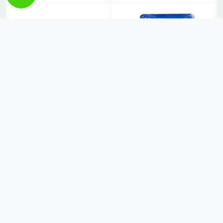
BARRA DE CHOCOLATE
VELA AZUL CURIFEST N 0
HERSHEYS OVOMALTINE
R$ 4,99
77GR
R$ 8,99
VER MAIS
VER MAIS