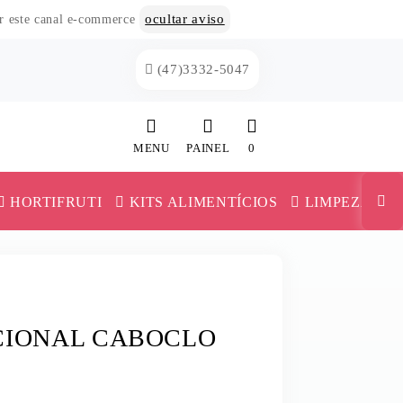
ocultar aviso
or este canal e-commerce
(47)3332-5047
MENU
PAINEL
0
INÍCIO
HORTIFRUTI
KITS ALIMENTÍCIOS
LIMPEZA
CATEGORIAS
MAIONESE E KETCHUP
PAINEL DE CLIENTE
TRIGO
MILHO E ERVILHA
CARRINHO
CIONAL CABOCLO
VERSAS
MILHO PIPOCA
MISTURA PARA BOLO