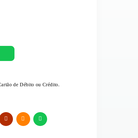
MOLHOS E EXTRATOS
PUDIM
OVOS
E E LEITE DE COCO
REFRESCO
ANTÂNEOS
SAL
artão de Débito ou Crédito.