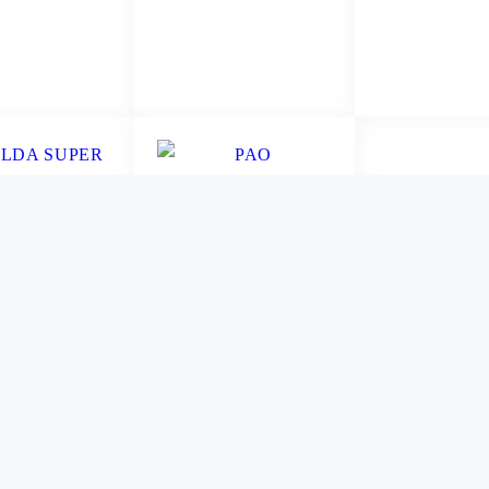
ER MAIS
VER MAIS
VER M
LDA SUPER
PAO BISNAGUINHAS
NHA ISABABY
PANCO ORIGINAIS
G C/7UN
300GR
$ 19,99
R$ 10,49
ER MAIS
VER MAIS