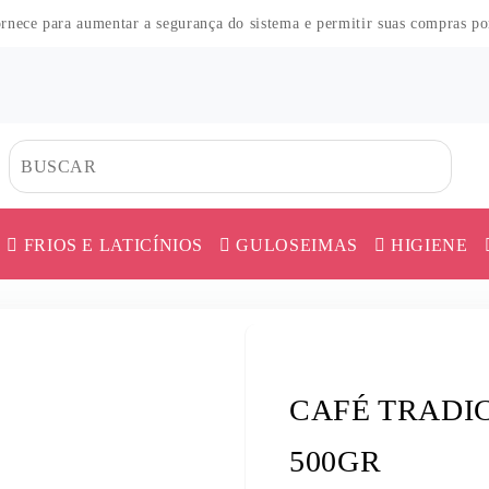
fornece para aumentar a segurança do sistema e permitir suas compras p
FRIOS E LATICÍNIOS
GULOSEIMAS
HIGIENE
CO
HAS
DOS
TES
HAS
MORTADELA E APRESUNTADO
CAFÉ
ERVA MATE
AS
MES
O
QUEIJO
CEREAL
FARINHA DE 
CAFÉ TRADI
COS
UER
AR
 PÓ
SALAME E DEFUMADOS
CHÁ
FARINHAS DI
ICA
ES
SALSICHA
COBERTURA
FEIJÃO
500GR