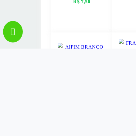
R$ 7,50
VER MAIS
V
AIPIM BRANCO
FRA
CONGELADO
SEQUI
GARIBALDI 1KG
X
R$ 8,99
R
VER MAIS
V