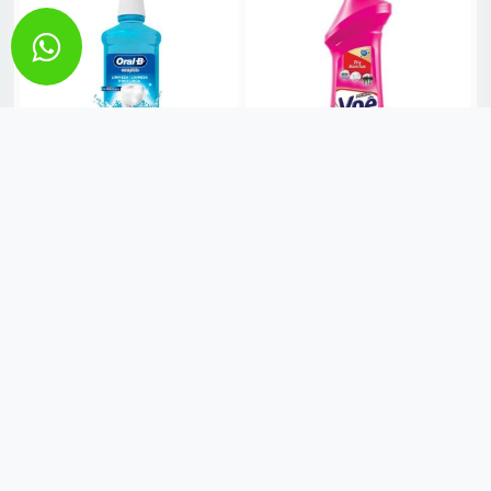
ENXAGUANTE BUCAL MENTA
MULTIUSO YPE TIRA
REFRESCANTE LIMPEZA
MANCHAS 2 EM 1 500ML
PROFUNDA (...)
R$ 6,49
R$ 22,99
VER MAIS
VER MAIS