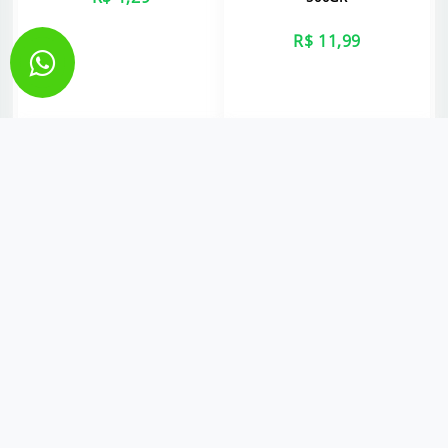
R$ 11,99
VER MAIS
VER MAIS
FARINHA DE MANDIOCA
ESTALINHO DE SALÃO
RODERS 1KG
FANTASMINHA PLAY KIDS
C/4 UN
R$ 10,49