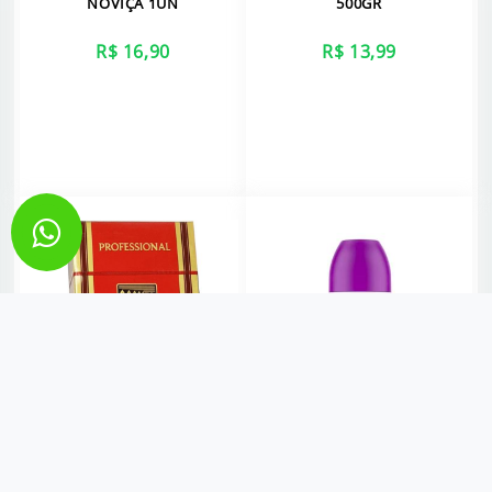
NOVIÇA 1UN
500GR
R$ 16,90
R$ 13,99
VER MAIS
VER MAIS
CIGARRO GUDANG
DESODORANTE REXONA
TRADITIONAL BOX (DEBITO
ACTIVE EMOTION DRY 50ML