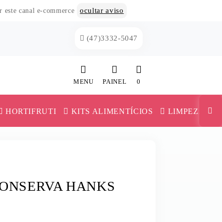
ocultar aviso
or este canal e-commerce
(47)3332-5047
MENU
PAINEL
0
INÍCIO
HORTIFRUTI
KITS ALIMENTÍCIOS
LIMPEZA
CATEGORIAS
MAIONESE E KETCHUP
PAINEL DE CLIENTE
TRIGO
MILHO E ERVILHA
CARRINHO
CONSERVA HANKS
VERSAS
MILHO PIPOCA
MISTURA PARA BOLO