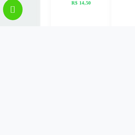
R$ 14,50
VER MAIS
V
MASSA PRONTA
CRE
PARA TAPIOCA TUPÃ
ORA
500G
FRESC
R$ 7,89