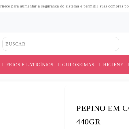
fornece para aumentar a segurança do sistema e permitir suas compras p
FRIOS E LATICÍNIOS
GULOSEIMAS
HIGIENE
CO
HAS
DOS
TES
HAS
MORTADELA E APRESUNTADO
CAFÉ
ERVA MATE
AS
MES
O
QUEIJO
CEREAL
FARINHA DE 
PEPINO EM 
COS
UER
AR
 PÓ
SALAME E DEFUMADOS
CHÁ
FARINHAS DI
ICA
ES
SALSICHA
COBERTURA
FEIJÃO
440GR