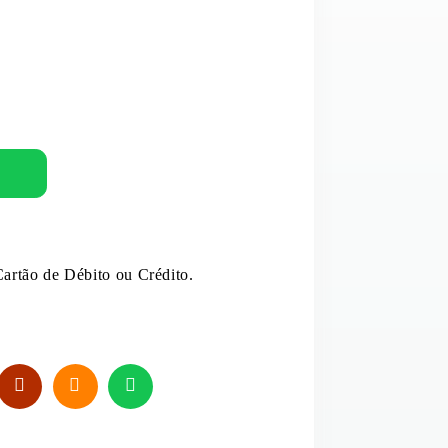
MOLHOS E EXTRATOS
PUDIM
OVOS
E E LEITE DE COCO
REFRESCO
ANTÂNEOS
SAL
artão de Débito ou Crédito.