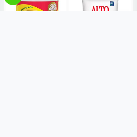
LEITE EM PÓ NINHO
AÇUCAR REFINADO ALTO
INSTANTÂNEO LATA NESTLE
ALEGRE 1KG
380G
R$ 6,49
R$ 29,98
VER MAIS
VER MAIS