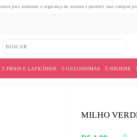
fornece para aumentar a segurança do sistema e permitir suas compras p
FRIOS E LATICÍNIOS
GULOSEIMAS
HIGIENE
CO
HAS
DOS
TES
HAS
MORTADELA E APRESUNTADO
CAFÉ
ERVA MATE
AS
MES
O
QUEIJO
CEREAL
FARINHA DE 
MILHO VERD
COS
UER
AR
 PÓ
SALAME E DEFUMADOS
CHÁ
FARINHAS DI
ICA
ES
SALSICHA
COBERTURA
FEIJÃO