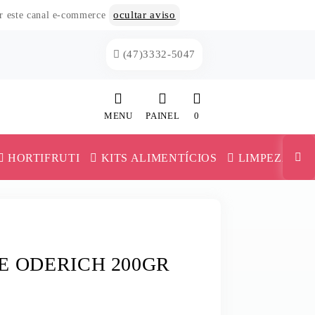
ocultar aviso
or este canal e-commerce
(47)3332-5047
MENU
PAINEL
0
INÍCIO
HORTIFRUTI
KITS ALIMENTÍCIOS
LIMPEZA
CATEGORIAS
MAIONESE E KETCHUP
PAINEL DE CLIENTE
TRIGO
MILHO E ERVILHA
CARRINHO
E ODERICH 200GR
VERSAS
MILHO PIPOCA
MISTURA PARA BOLO