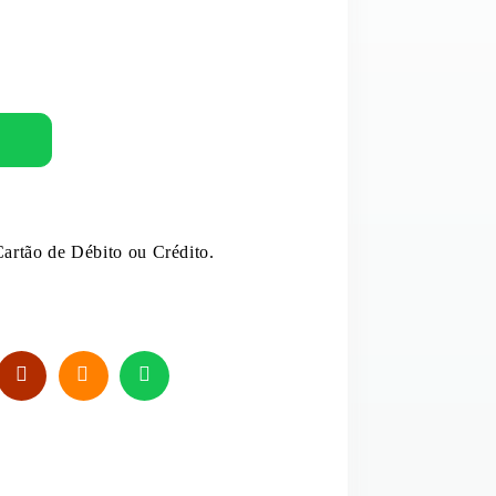
MOLHOS E EXTRATOS
PUDIM
OVOS
E E LEITE DE COCO
REFRESCO
ANTÂNEOS
SAL
artão de Débito ou Crédito.