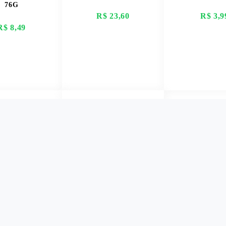
76G
R$ 23,60
R$ 3,9
R$ 8,49
ER MAIS
VER MAIS
VER M
L SUCRILHOS
FARINHA DE MILHO
ELLUGGS
BIJU SINHA 500GR
INAL CAIXA
R$ 10,49
240G