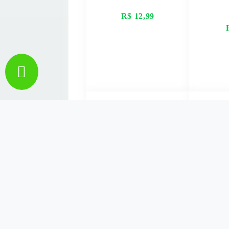
R$ 12,99
VER MAIS
V
CONSERVA DE
CEREA
PALMITO RODELAS
K
ELENICE 300G
ORIG
R$ 16,99